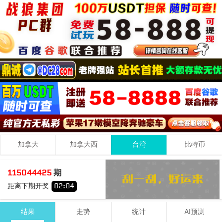
加拿大
加拿大西
台湾
比特币
6
5
7
18
115044425
期
+
+
=
距离下期开奖
02
:
04
大
双
结果
走势
统计
AI预测
期号
时间
号码