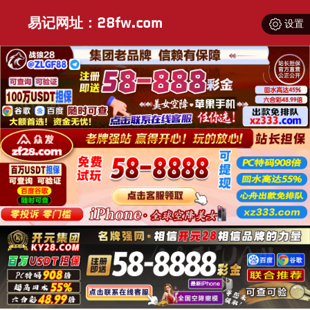
易记网址：28fw.com
设置